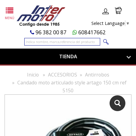
MENÚ
Select Language
▼
96 382 00 87
608417662
TIENDA
Inicio
ACCESORIOS
Antirrobos
Candado moto articulado style artago 150 cm ref
5150